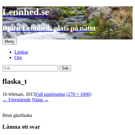
Lennhed.se
Björn Lennheds plats på nätet
Hoppa
Meny
till
innehåll
Länkar
Om
Sök
efter:
flaska_t
16 februari, 2015
Full upplösning (270 × 1000)
←
Föregående
Nästa
→
Brun glasflaska
Lämna ett svar