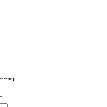
rride=”0″]
*