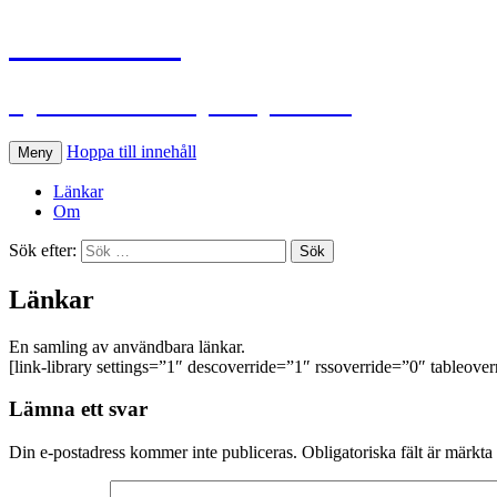
Lennhed.se
Björn Lennheds plats på nätet
Hoppa till innehåll
Meny
Länkar
Om
Sök efter:
Länkar
En samling av användbara länkar.
[link-library settings=”1″ descoverride=”1″ rssoverride=”0″ tableove
Lämna ett svar
Din e-postadress kommer inte publiceras.
Obligatoriska fält är märkta