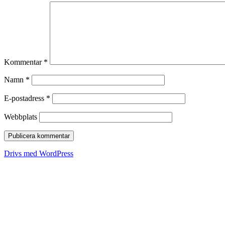
Kommentar
*
Namn
*
E-postadress
*
Webbplats
Drivs med WordPress