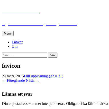
Lennhed.se
Björn Lennheds plats på nätet
Hoppa
Meny
till
innehåll
Länkar
Om
Sök
efter:
favicon
24 mars, 2015
Full upplösning (32 × 31)
←
Föregående
Nästa
→
Lämna ett svar
Din e-postadress kommer inte publiceras.
Obligatoriska fält är märkta