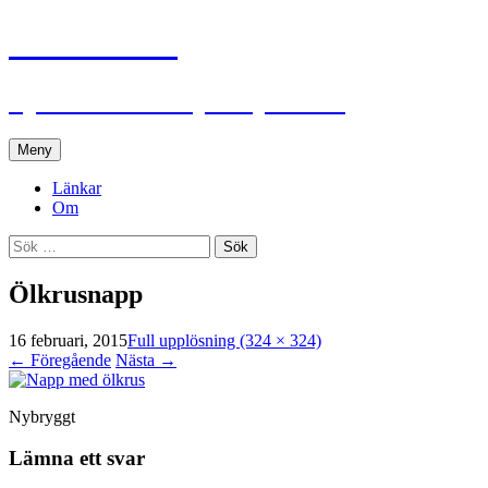
Lennhed.se
Björn Lennheds plats på nätet
Hoppa
Meny
till
innehåll
Länkar
Om
Sök
efter:
Ölkrusnapp
16 februari, 2015
Full upplösning (324 × 324)
←
Föregående
Nästa
→
Nybryggt
Lämna ett svar